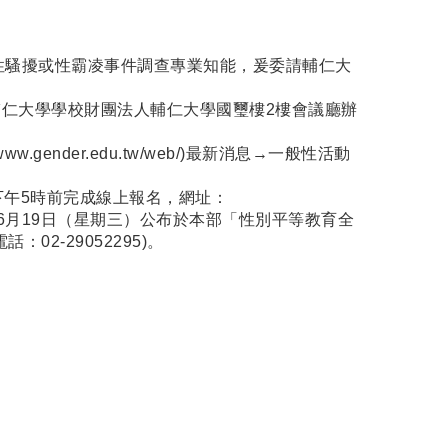
性騷擾或性霸凌事件調查專業知能，爰委請輔仁大
)假輔仁大學學校財團法人輔仁大學國璽樓2樓會議廳辦
/www.gender.edu.tw/web/
)最新消息→一般性活動
) 下午5時前完成線上報名，網址：
年6月19日（星期三）公布於本部「性別平等教育全
2-29052295)。