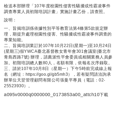
檢送本部辦理「107年度校園性侵害性騷擾或性霸凌事件
調查專業人員初階培訓計畫」實施計畫乙份，請查照。
說明：
一、旨揭培訓係依據性別平等教育法第4條第5款規定辦
理，期提升處理校園性侵害、性騷擾或性霸凌事件調查的
專業知能。
二、旨揭培訓業訂於107年10月22日(星期一)至10月24日
(星期三)假YWCA臺北基督教女青年會301會議室(臺北市
青島西路7號) 辦理，請薦派性平會委員或相關業務人員參
加。初階培訓總人數80人，名額有限，依報名次序錄取。
三、請於107年10月8日（星期一）下午5時前完成線上報
名（網址：
https://goo.gl/gb5mh3
），若有疑問請洽詢承
辦單位天翌管理顧問有限公司張曼平專員（電話：02-
25523930）。
a095v0000q0000000_0173853a00_attch10
下載