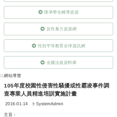
懷孕學生輔導資源
反性暴力資源網
性別平等教育全球資訊網
全國法規資料庫
:::
網站導覽
105年度校園性侵害性騷擾或性霸凌事件調
查專業人員精進培訓實施計畫
日期：
發布者：
2016-01-14
SystemAdmin
主旨：