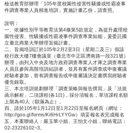
檢送教育部辦理「105年度校園性侵害性騷擾或性霸凌事
件調查專業人員精進培訓」實施計畫乙份，請查照。
說明：
一、依據性別平等教育法第4條第5款規定，為提升處理校
園性侵害、性騷擾或性霸凌事件調查專業知能，爰委託國
立臺北商業大學辦理旨揭計畫。
二、旨揭培訓訂於105年2月2至3日（星期二及三）假該
校行政大樓7樓會議室（臺北市中正區濟南路一段321號）
辦理，由列入中央及地方政府調查專業人才庫之調查專業
人員且參與高階培訓結訓者，並具有案件調查或申復審議
經驗者參加，曾有調查報告或申復審議決定書撰寫經驗者
優先錄取。
三、本次培訓規劃辦理「調查策略與報告撰寫」及「法規
函示解析」二項課程(各1日)，採分項報名，單項課程名額
上限為40人（額滿為止）。
四、請於105年1月12日至1月22日至報名網頁（網址：
http://goo.gl/forms/Ki6HrLYYGw
）填妥報名表完成報名
五、本案聯絡人：嚴玉華小姐、王怡文小姐，聯絡電話：
02-23226102~3。